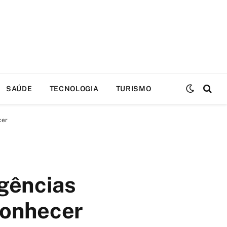
SAÚDE
TECNOLOGIA
TURISMO
cer
igências
conhecer