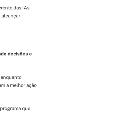
ferente das IAs
 alcançar
ndo decisões e
enquanto
dem a melhor ação
m programa que