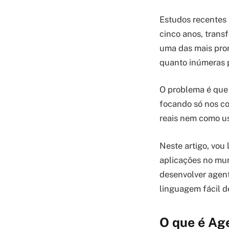
Estudos recentes
cinco anos, trans
uma das mais prom
quanto inúmeras p
O problema é que 
focando só nos c
reais nem como us
Neste artigo, vou
aplicações no mund
desenvolver agent
linguagem fácil d
O que é Ag