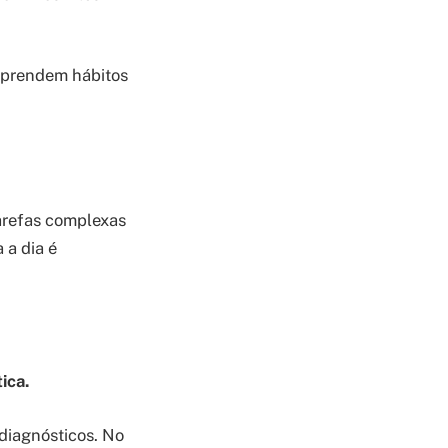
aprendem hábitos
arefas complexas
 a dia é
ica.
 diagnósticos. No