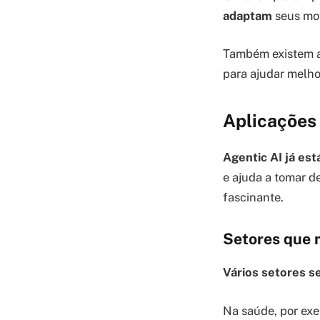
adaptam
seus mov
Também existem a
para ajudar melhor
Aplicações 
Agentic AI já es
e ajuda a tomar de
fascinante.
Setores que 
Vários setores se
Na saúde, por exe