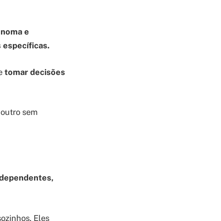
tônoma e
 específicas.
de
tomar decisões
 outro sem
independentes,
ozinhos. Eles