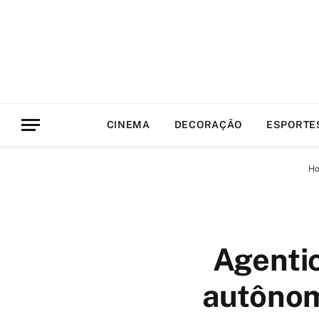
CINEMA
DECORAÇÃO
ESPORTE
H
Agentic
autônom